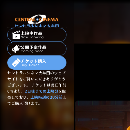
上映中作品
Now Showing
公開予定作品
Coming Soon
チケット購入
Buy Ticket
セントラルシネマ大牟田のウェブ
サイトをご覧いただきありがとう
ございます。 チケットは毎日午前
0時より、
2日後までの上映分
を販
売しており、
上映時刻の20分前
ま
でご購入頂けます。