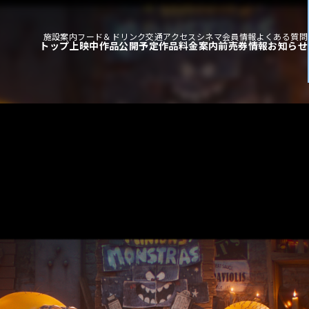
施設案内
フード＆ドリンク
交通アクセス
シネマ会員情報
よくある質問
トップ
上映中作品
公開予定作品
料金案内
前売券情報
お知らせ