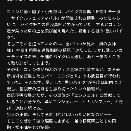
コナンと蘭・園子・小五郎は、バイクの祭典「神奈川モータ
ーサイクルフェスティバル」が開催される横浜・みなとみら
いに、 バイク好きの世良真純と向かっていた。するとコナン
達が乗った車の上を飛び越え現れた、暴走する謎の“黒いバイ
ク”。
そしてそれを追っていたのは、蘭がいつか見た「風の女神
様」 神奈川県警交通機動隊の萩原千速だった―― しかし激しいカ
ーチェイスの末、千速のバイクは大破し、あと一歩のところ
で取り逃がしてしまう。
その後、コナン達が横浜のフェス会場に到着すると、ある最
新技術を搭載した白バイ「エンジェル」のお披露目が行われ
ていた。 そんな中、暴走した“黒いバイク”が今度は都内に出
現し、警視庁の追跡をも振り切ったという情報が。
目的不明な暴走だが、その車体が「エンジェル」に酷似して
いることが分かり、黒いエンジェル―･･･ 「ルシファー」と呼
び、追跡を続ける。
犯人の正体、そしてその目的とはいったい何なのか――
そしてなぜか千速の脳裏によぎる、弟の萩原研二とその同
期・松田陣平との記憶･･･