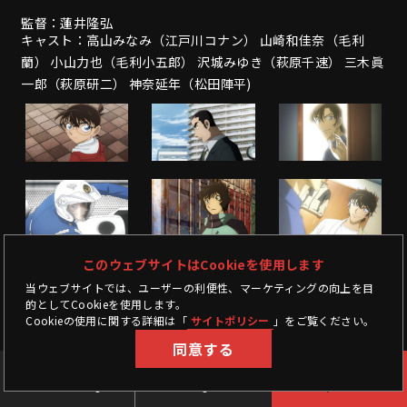
監督：蓮井隆弘
キャスト：高山みなみ（江戸川コナン） 山崎和佳奈（毛利
蘭） 小山力也（毛利小五郎） 沢城みゆき（萩原千速） 三木眞
一郎（萩原研二） 神奈延年（松田陣平)
このウェブサイトはCookieを使用します
当ウェブサイトでは、ユーザーの利便性、マーケティングの向上を目
的としてCookieを使用します。
Cookieの使用に関する詳細は「
サイトポリシー
」をご覧ください。
同意する
上映中作品
公開予定作品
チケット購入
Now Showing
Coming Soon
Buy Ticket