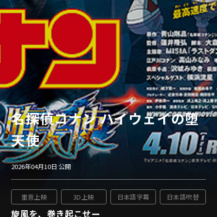
名探偵コナン ハイウェイの堕
天使
2026年04月10日 公開
重音上映
3D上映
日本語字幕
日本語吹替
旋風を、巻き起こせー